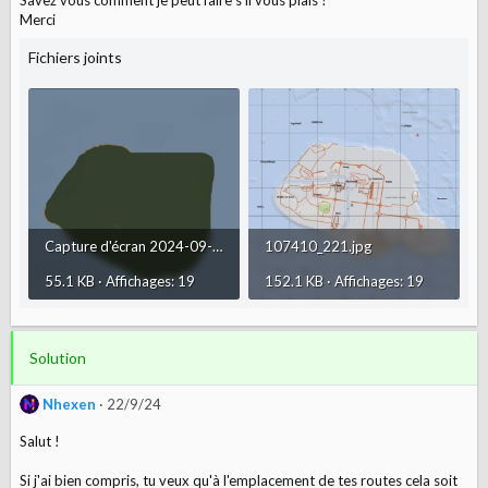
Savez vous comment je peut faire s'il vous plais ?
n
Merci
Fichiers joints
Capture d'écran 2024-09-18 154204.png
107410_221.jpg
55.1 KB · Affichages: 19
152.1 KB · Affichages: 19
Solution
Nhexen
22/9/24
Salut !
Si j'ai bien compris, tu veux qu'à l'emplacement de tes routes cela soit