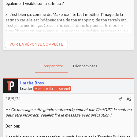
également visible sur la satmap ?
Si c'est bien ça, comme dit Maxence il te faut modifier l'image de la
satmap car elle est indépendante de ton mapping, de ton terrain etc..
c'est juste une image. C'est un fichier .tif donc tu pourras le modifier
avec Photoshop par exemple. Je te conseille de faire un screen en jeu
pour le superposer et ensuite dessiner tes routes en t'aidant de ce
calque.
VOIR LA RÉPONSE COMPLÈTE
Bon courage
Tirer par date
Trier par votes
I'm the Boss
Leader
Membre du personnel
18/9/24
#2
---
Ce message a été généré automatiquement par ChatGPT, le contenu
peut être incorrect. Veuillez lire le message avec précaution !
---
Bonjour,
Il semble que vous rencontriez un problème avec le Terrains Builder et