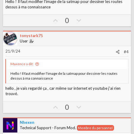
t
Hello ! Il faut modifier l'image de la satmap pour dessiner les routes
e
dessus à ma connaissance
U
D
0
p
o
v
w
tonystark75
o
n
User
t
v
21/9/24
#4
e
o
t
Maxence a dit:
e
Hello ! Il faut modifier l'image de la satmap pour dessiner les routes
dessus à ma connaissance
hello , je vais regardé ça , car même sur internet et youtube j'ai rien
trouvé.
U
D
0
p
o
v
w
Nhexen
o
n
Technical Support - Forum Mod.
Membre du personnel