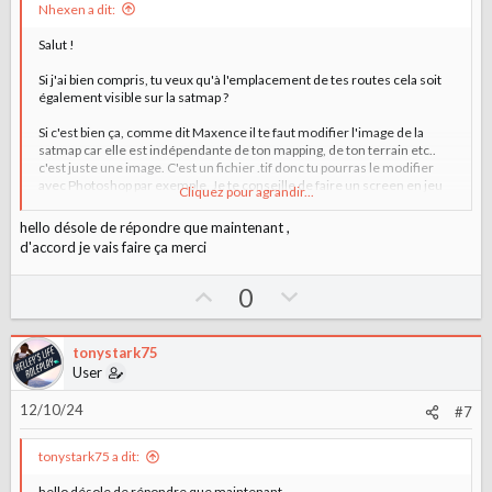
Nhexen a dit:
e
Salut !
Si j'ai bien compris, tu veux qu'à l'emplacement de tes routes cela soit
également visible sur la satmap ?
Si c'est bien ça, comme dit Maxence il te faut modifier l'image de la
satmap car elle est indépendante de ton mapping, de ton terrain etc..
c'est juste une image. C'est un fichier .tif donc tu pourras le modifier
avec Photoshop par exemple. Je te conseille de faire un screen en jeu
Cliquez pour agrandir...
pour le superposer et ensuite dessiner tes routes en t'aidant de ce
calque.
hello désole de répondre que maintenant ,
d'accord je vais faire ça merci
Bon courage
U
D
0
p
o
v
w
tonystark75
o
n
User
t
v
12/10/24
#7
e
o
t
tonystark75 a dit:
e
hello désole de répondre que maintenant ,