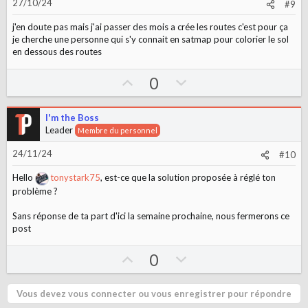
27/10/24
#9
e
o
t
j'en doute pas mais j'ai passer des mois a crée les routes c'est pour ça
e
je cherche une personne qui s'y connait en satmap pour colorier le sol
en dessous des routes
U
D
0
p
o
v
w
I'm the Boss
o
n
Leader
Membre du personnel
t
v
24/11/24
#10
e
o
t
Hello
tonystark75
, est-ce que la solution proposée à réglé ton
e
problème ?
Sans réponse de ta part d'ici la semaine prochaine, nous fermerons ce
post
U
D
0
p
o
v
w
Vous devez vous connecter ou vous enregistrer pour répondre
o
n