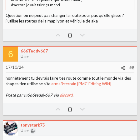
d'accord je vais faire ça merci
Question on ne peut pas changer la route pour pas qu'elle glisse ?
j'utilise les routes de la map lyon et véhicule de aka
U
D
0
p
o
v
w
666Teddy667
6
o
n
User
t
v
17/10/24
#8
e
o
t
honnêtement tu devrais faire t'es route comme tout le monde via des
e
shapes tien utilise se site
arma3:terrain [PMC Editing Wiki]
Posté par @666teddy667 via
discord
.
U
D
0
p
o
v
w
tonystark75
o
n
User
t
v