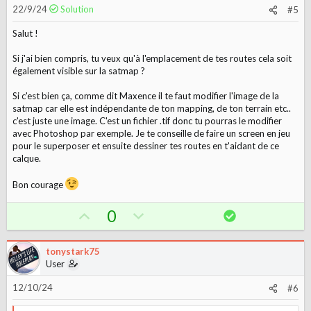
t
v
22/9/24
Solution
#5
e
o
t
Salut !
e
Si j'ai bien compris, tu veux qu'à l'emplacement de tes routes cela soit
également visible sur la satmap ?
Si c'est bien ça, comme dit Maxence il te faut modifier l'image de la
satmap car elle est indépendante de ton mapping, de ton terrain etc..
c'est juste une image. C'est un fichier .tif donc tu pourras le modifier
avec Photoshop par exemple. Je te conseille de faire un screen en jeu
pour le superposer et ensuite dessiner tes routes en t'aidant de ce
calque.
Bon courage
U
D
0
S
o
p
o
l
v
w
u
tonystark75
o
n
t
User
t
v
i
12/10/24
o
#6
e
o
n
t