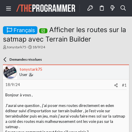
Afficher les routes sur la
Français
satmap avec Terrain Builder
A
D
tonystark75
18/9/24
u
a
t
t
Demandes résolues
e
e
u
d
tonystark75
r
e
User
d
d
e
é
18/9/24
l
b
#1
a
u
d
t
Bonjour à vous ,
i
s
J'aurai une question , j'ai poser mes routes directement en eden
c
éditeur suivi d'importation sur terrain builder , je l'est voie sur
u
terrainbuilder puis en jeu, mais j'aurai voulu faire mes sol sur la satmap
s
a coté des routes mais malheureusement ont les voie pas sur la
s
satmap .
i
o