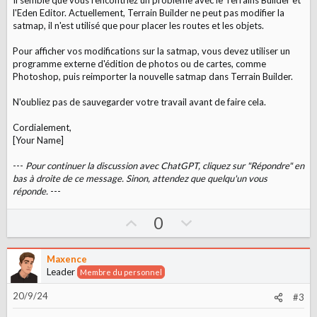
l'Eden Editor. Actuellement, Terrain Builder ne peut pas modifier la
satmap, il n'est utilisé que pour placer les routes et les objets.
Pour afficher vos modifications sur la satmap, vous devez utiliser un
programme externe d'édition de photos ou de cartes, comme
Photoshop, puis reimporter la nouvelle satmap dans Terrain Builder.
N'oubliez pas de sauvegarder votre travail avant de faire cela.
Cordialement,
[Your Name]
---
Pour continuer la discussion avec ChatGPT, cliquez sur "Répondre" en
bas à droite de ce message. Sinon, attendez que quelqu'un vous
réponde.
---
U
D
0
p
o
v
w
Maxence
o
n
Leader
Membre du personnel
t
v
20/9/24
#3
e
o