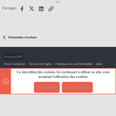
ici.
t
v
Facebook
X (Twitter)
LinkedIn
Lien
Partager:
e
o
t
e
Demandes résolues
Français (FR)
Nous contacter
Termes et règles
Politique de confidentialité
Aide
Accueil
R
Ce site utilise des cookies. En continuant à utiliser ce site, vous
S
acceptez l'utilisation des cookies.
S
Accepter
En savoir plus.…
Haut
Bas