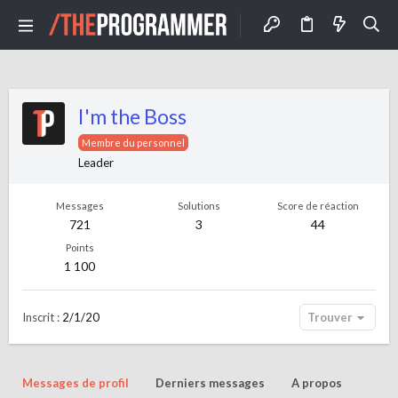
I'm the Boss
Membre du personnel
Leader
Messages
Solutions
Score de réaction
721
3
44
Points
1 100
Inscrit
2/1/20
Trouver
Messages de profil
Derniers messages
A propos