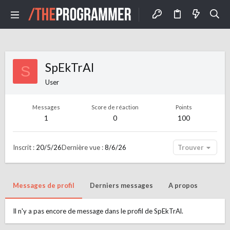
SpEkTrAl
S
User
Messages
Score de réaction
Points
1
0
100
Inscrit
20/5/26
Dernière vue
8/6/26
Trouver
Messages de profil
Derniers messages
A propos
Il n'y a pas encore de message dans le profil de SpEkTrAl.