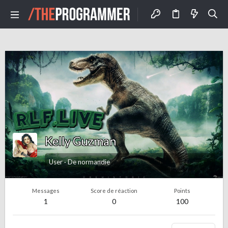
Kelly Guzman
User
·
De
normandie
Messages
Score de réaction
Points
1
0
100