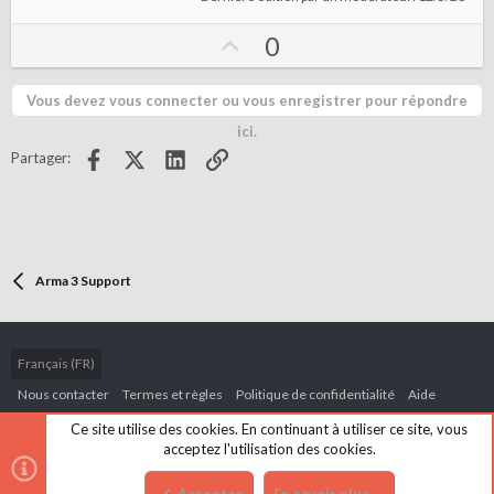
U
0
p
v
Vous devez vous connecter ou vous enregistrer pour répondre
o
ici.
t
Facebook
X (Twitter)
LinkedIn
Lien
Partager:
e
Arma 3 Support
Français (FR)
Nous contacter
Termes et règles
Politique de confidentialité
Aide
Accueil
R
Ce site utilise des cookies. En continuant à utiliser ce site, vous
S
acceptez l'utilisation des cookies.
S