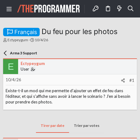
Du feu pour les photos
Français
A
D
Ectypeygum
10/4/26
u
a
t
t
Arma 3 Support
e
e
u
d
Ectypeygum
E
r
e
User
d
d
e
é
10/4/26
l
b
#1
a
u
d
t
Existe-t-il un mod qui me permette d'ajouter un effet de feu dans
i
l'éditeur, et qui s'affiche sans avoir à lancer le scénario ? J'en ai besoin
s
pour prendre des photos.
c
u
s
s
i
Tirer par date
Trier par votes
o
n