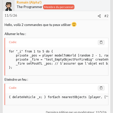
Romain (Alpha')
The-Programmer
Membre du personnel
11/5/26
#2
Hello, voilà 2 commandes que tu peux utiliser
Allumer le feu :
Code:
for "_i" from 1 to 5 do {

    private _pos = player modelToWorld [random 2 - 1, rando
    private _fire = "test_EmptyObjectForFireBig" createVehi
    _fire setPosATL _pos; // S'assurer que l'objet est bien
};
Eteindre un feu :
Code:
{ deleteVehicle _x; } forEach nearestObjects [player, ["te
Dernière édition par un modérateur:
12/5/26