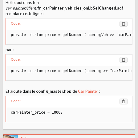
Hello, oui dans ton
car_painter/client/
fn_carPainter_vehicles_onLbSelChanged.sqf
remplace cette ligne :
Code:
private _custom_price = getNumber (_configVeh >> "carPainte
par :
Code:
private _custom_price = getNumber (_config >> "carPainter_p
Et ajoute dans le
config_master.hpp
de
Car Painter
:
Code:
carPainter_price = 1000;