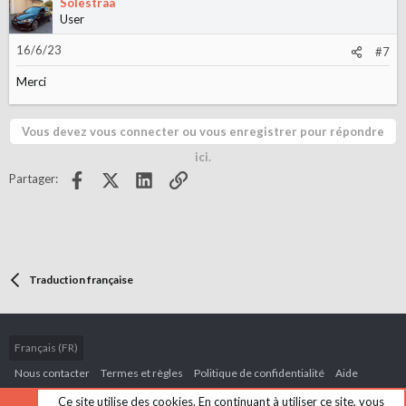
Solestraa
User
16/6/23
#7
Merci
Vous devez vous connecter ou vous enregistrer pour répondre
ici.
Facebook
X (Twitter)
LinkedIn
Lien
Partager:
Traduction française
Français (FR)
Nous contacter
Termes et règles
Politique de confidentialité
Aide
Accueil
R
Ce site utilise des cookies. En continuant à utiliser ce site, vous