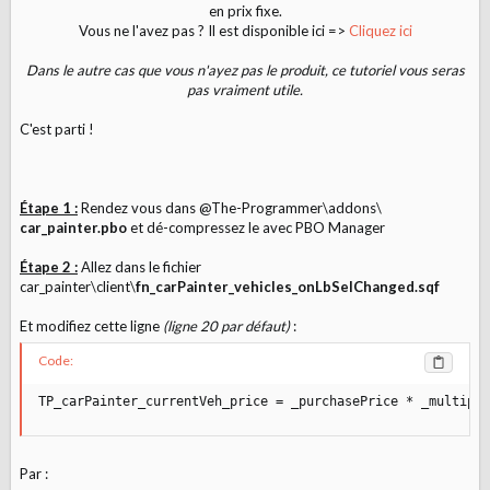
en prix fixe.
n
Vous ne l'avez pas ? Il est disponible ici =>
Cliquez ici
Dans le autre cas que vous n'ayez pas le produit, ce tutoriel vous seras
pas vraiment utile.
C'est parti !
Étape 1 :
Rendez vous dans @The-Programmer\addons\
car_painter.pbo
et dé-compressez le avec PBO Manager
Étape 2 :
Allez dans le fichier
car_painter\client\
fn_carPainter_vehicles_onLbSelChanged.sqf
Et modifiez cette ligne
(ligne 20 par défaut)
:
Code:
TP_carPainter_currentVeh_price = _purchasePrice * _multipli
Par :