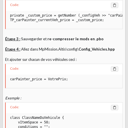
Code:
private _custom_price = getNumber (_configVeh >> "carPainte
TP_carPainter_currentVeh_price = _custom_price;
Étape 3 :
Sauvegarder et
re-compresser le mods en .pbo
Étape 4 :
Allez dans MpMission.Altis\config\
Config_Vehicles.hpp
Et ajouter sur chacun de vos véhicules ceci :
Code:
carPainter_price = VotrePrix;
Exemple :
Code:
class ClassNameDuVehicule {

    vItemSpace = 50;

    conditions = "";
