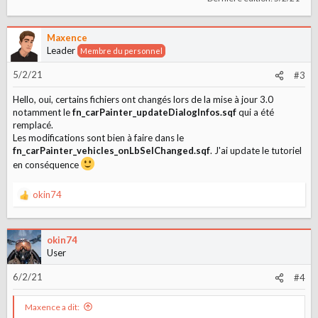
Maxence
Leader
Membre du personnel
5/2/21
#3
Hello, oui, certains fichiers ont changés lors de la mise à jour 3.0
notamment le
fn_carPainter_updateDialogInfos.sqf
qui a été
remplacé.
Les modifications sont bien à faire dans le
fn_carPainter_vehicles_onLbSelChanged.sqf
. J'ai update le tutoriel
en conséquence
okin74
L
e
s
r
okin74
é
User
a
c
6/2/21
#4
t
i
Maxence a dit:
o