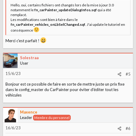
n
Hello, oui, certains fichiers ont changés lors de la mise à jour 3.0
s
notamment le
fn_carPainter_updateDialogInfos.sqf
qui a été
remplacé.
:
Les modifications sont bien à faire dans le
fn_carPainter_vehicles_onLbSelChanged.sqf
. J'ai update le tutoriel en
conséquence
Merci c'est parfait !
Solestraa
User
15/6/23
#5
Bonjour est ce possible de faire en sorte de mettre juste un prix fixe
dans le config_master du CarPainter pour éviter d'éditer tout les
véhicules
Maxence
Leader
Membre du personnel
16/6/23
#6