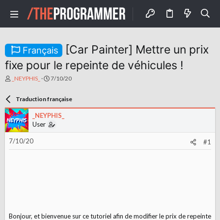
[Car Painter] Mettre un prix
Français
fixe pour le repeinte de véhicules !
A
D
_NEYPHIS_
7/10/20
u
a
t
t
Traduction française
e
e
u
d
_NEYPHIS_
r
e
User
d
d
e
é
7/10/20
l
b
#1
a
u
d
t
i
s
c
u
s
s
i
Bonjour, et bienvenue sur ce tutoriel afin de modifier le prix de repeinte
o