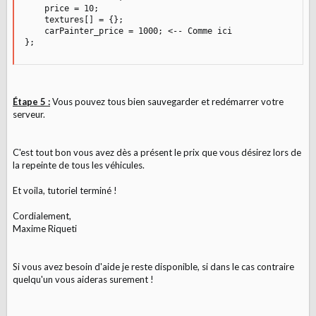
    price = 10;

    textures[] = {};

    carPainter_price = 1000; <-- Comme ici

};
Étape 5 :
Vous pouvez tous bien sauvegarder et redémarrer votre
serveur.
C'est tout bon vous avez dès a présent le prix que vous désirez lors de
la repeinte de tous les véhicules.
Et voila, tutoriel terminé !
Cordialement,
Maxime Riqueti
Si vous avez besoin d'aide je reste disponible, si dans le cas contraire
quelqu'un vous aideras surement !