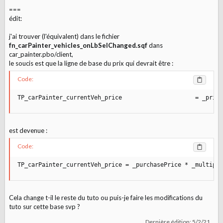
===
édit:
j'ai trouver (l'équivalent) dans le fichier
fn_carPainter_vehicles_onLbSelChanged.sqf
dans
car_painter.pbo/client,
le soucis est que la ligne de base du prix qui devrait être :
Code:
TP_carPainter_currentVeh_price                     = _price
est devenue :
Code:
TP_carPainter_currentVeh_price = _purchasePrice * _multipli
Cela change t-il le reste du tuto ou puis-je faire les modifications du
tuto sur cette base svp ?
Dernière édition:
5/2/21