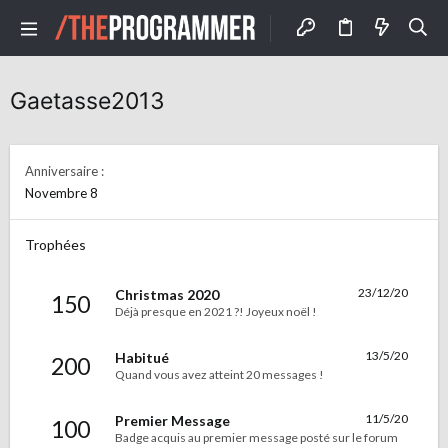
Gaetasse2013
Anniversaire
Novembre 8
Trophées
23/12/20
Christmas 2020
150
Déjà presque en 2021 ?! Joyeux noël !
13/5/20
Habitué
200
Quand vous avez atteint 20 messages !
11/5/20
Premier Message
100
Badge acquis au premier message posté sur le forum