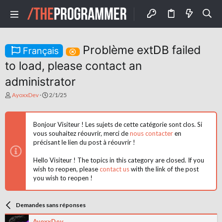
Problème extDB failed
Français
to load, please contact an
administrator
A
D
AyoxxDev
2/1/25
u
a
t
t
e
e
Bonjour Visiteur ! Les sujets de cette catégorie sont clos. Si
u
d
vous souhaitez réouvrir, merci de
nous contacter
en
r
e
d
précisant le lien du post à réouvrir !
d
e
é
l
b
Hello Visiteur ! The topics in this category are closed. If you
a
u
wish to reopen, please
contact us
with the link of the post
d
t
you wish to reopen !
i
s
c
Demandes sans réponses
u
s
s
AyoxxDev