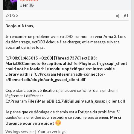
i
User
o
n
2/1/25
#1
Bonjour à tous,
Je rencontre un problème avec extDB3 sur mon serveur Arma 3. Lors
du démarrage, extDB3 échoue à se charger, et le message suivant
apparaît dans les logs :
[17:08:01:465015 +01:00] [Thread 7376] extDB3:
MariaDBConnectorException: altislife: Plugin auth_gssapi_client
could not be loaded: Le module spécifique est introuvable.
Library path is 'C:/Program Files/mariadb-connector-
c/lib/mariadb/plugin/auth_gssapi_client.dll'
Cependant, après vérification, j'ai trouvé ce fichier dans un chemin
légèrement différent :
C:\Program Files\MariaDB 11.7\lib\plugin\auth_gssapi_client.dll
Je pense que ce décalage de chemin est à l’origine du problème. Si
quelqu’un a une idée pour résoudre ce souci, je suis preneur.
Merci
d’avance pour votre aide !
Vos logs serveur | Your server logs