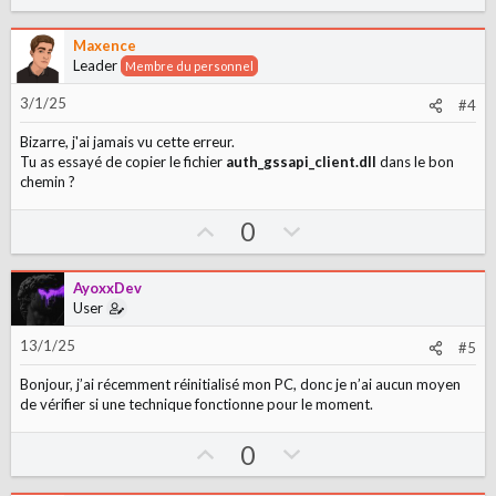
p
o
v
w
Maxence
o
n
Leader
Membre du personnel
t
v
3/1/25
#4
e
o
t
Bizarre, j'ai jamais vu cette erreur.
e
Tu as essayé de copier le fichier
auth_gssapi_client.dll
dans le bon
chemin ?
U
D
0
p
o
v
w
AyoxxDev
o
n
User
t
v
13/1/25
#5
e
o
t
Bonjour, j’ai récemment réinitialisé mon PC, donc je n’ai aucun moyen
e
de vérifier si une technique fonctionne pour le moment.
U
D
0
p
o