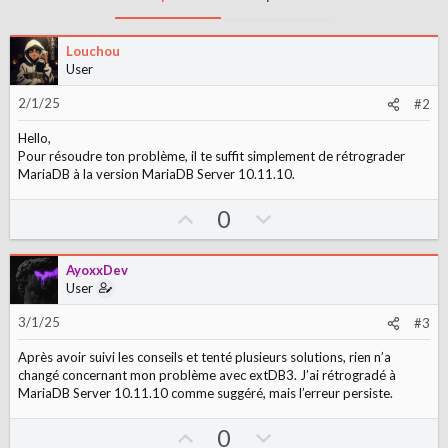
Louchou
User
2/1/25
#2
Hello,
Pour résoudre ton problème, il te suffit simplement de rétrograder
MariaDB à la version MariaDB Server 10.11.10.
U
D
0
p
o
v
w
AyoxxDev
o
n
User
t
v
3/1/25
#3
e
o
t
Après avoir suivi les conseils et tenté plusieurs solutions, rien n’a
e
changé concernant mon problème avec extDB3. J’ai rétrogradé à
MariaDB Server 10.11.10 comme suggéré, mais l’erreur persiste.
U
D
0