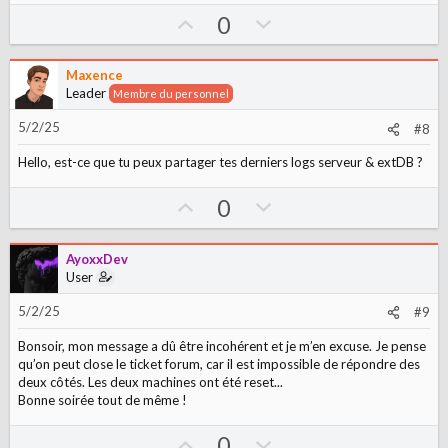
U
D
0
p
o
v
w
Maxence
o
n
Leader
Membre du personnel
t
v
5/2/25
#8
e
o
t
Hello, est-ce que tu peux partager tes derniers logs serveur & extDB ?
e
U
D
0
p
o
v
w
AyoxxDev
o
n
User
t
v
5/2/25
#9
e
o
t
Bonsoir, mon message a dû être incohérent et je m’en excuse. Je pense
e
qu’on peut close le ticket forum, car il est impossible de répondre des
deux côtés. Les deux machines ont été reset...
Bonne soirée tout de même !
U
D
0