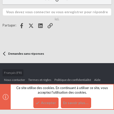
p
o
v
w
Vous devez vous connecter ou vous enregistrer pour répondre
o
n
ici.
t
v
Facebook
X (Twitter)
LinkedIn
Lien
Partager:
e
o
t
e
Demandes sans réponses
Français (FR)
Nous contacter
Termes et règles
Politique de confidentialité
Aide
Accueil
R
Ce site utilise des cookies. En continuant à utiliser ce site, vous
S
acceptez l'utilisation des cookies.
S
Accepter
En savoir plus.…
Haut
Bas