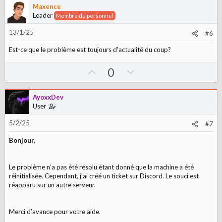
v
w
Maxence
o
n
Leader
Membre du personnel
t
v
13/1/25
#6
e
o
t
Est-ce que le problème est toujours d'actualité du coup?
e
U
D
0
p
o
v
w
AyoxxDev
o
n
User
t
v
5/2/25
#7
e
o
t
Bonjour,
e
Le problème n’a pas été résolu étant donné que la machine a été
réinitialisée. Cependant, j’ai créé un ticket sur Discord. Le souci est
réapparu sur un autre serveur.
Merci d’avance pour votre aide.