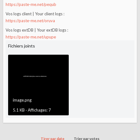
https://paste-me.net/pequb
Vos logs client | Your client logs
https://paste-me.net/oruva
Vos logs extDB | Your extDB logs
https://paste-me.net/upupe
Fichiers joints
image.png
5.1 KB · Affichages: 7
Tirer par date
Trier par votes