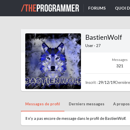
FORUMS
QUOI D
BastienWolf
User
·
27
Messages
321
Inscrit
29/12/19
Dernière
Messages de profil
Derniers messages
A propos
Il n'y a pas encore de message dans le profil de BastienWolf.